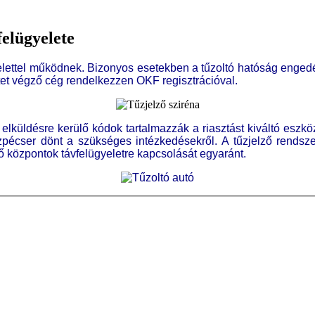
elügyelete
ttel működnek. Bizonyos esetekben a tűzoltó hatóság engedélyez
tet végző cég rendelkezzen OKF regisztrációval.
ldésre kerülő kódok tartalmazzák a riasztást kiváltó eszköz
iszpécser dönt a szükséges intézkedésekről. A tűzjelző rend
ő központok távfelügyeletre kapcsolását egyaránt.