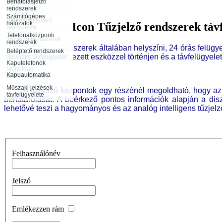
távfelügyelete
Behatolásjelző
Infokommunikáció
rendszerek
Rendészeti
Tűzjelző rendszerek
tevékenység
Számítógépes
távfelügyelete
Videómegfigyelő
hálózatok
Tűzjelző rendszerek távf
rendszerek
Rendezvénybiztosítás
Őrjárat ellenőrző
Telefonalközponti
rendszerek
Tűzjelző rendszerek
rendszerek
távfelügyelete
A tűzjelző rendszerek általában helyszíni, 24 órás felügyele
Beléptető rendszerek
OKF által engedélyezett eszközzel történjen és a távfelügyele
Szociális távfelügyelet
Kaputelefonok
Műholdas
Kapuautomatika
járműfelügyelet
Műszaki jelzések
A tűzjelző központok egy részénél megoldható, hogy az elkü
távfelügyelete
behatárolását. A beérkező pontos információk alapján a d
lehetővé teszi a hagyományos és az analóg intelligens tűzjelz
Felhasználónév
Jelszó
Emlékezzen rám