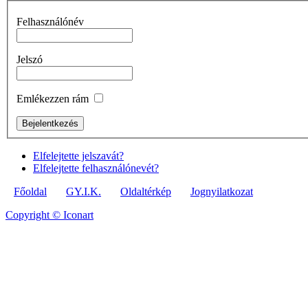
Felhasználónév
Jelszó
Emlékezzen rám
Elfelejtette jelszavát?
Elfelejtette felhasználónevét?
Főoldal
GY.I.K.
Oldaltérkép
Jognyilatkozat
Copyright © Iconart