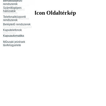
távfelügyelete
Behatolásjelző
Infokommunikáció
rendszerek
Rendészeti
Tűzjelző rendszerek
tevékenység
Számítógépes
távfelügyelete
Videómegfigyelő
hálózatok
Oldaltérkép
rendszerek
Rendezvénybiztosítás
Őrjárat ellenőrző
Telefonalközponti
rendszerek
Tűzjelző rendszerek
rendszerek
távfelügyelete
Beléptető rendszerek
Szociális távfelügyelet
Kaputelefonok
Műholdas
Kapuautomatika
járműfelügyelet
Műszaki jelzések
távfelügyelete