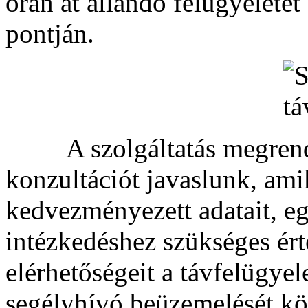
órán át állandó felügyeletet
pontján.
A szolgáltatás megrendel
konzultációt javaslunk, ami
kedvezményezett adatait, eg
intézkedéshez szükséges ért
elérhetőségeit a távfelügyel
segélyhívó beüzemelését kö