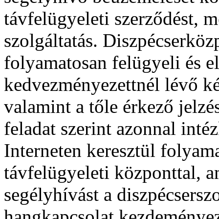
távfelügyeleti szerződést, m
szolgáltatás. Diszpécserkö
folyamatosan felügyeli és e
kedvezményezettnél lévő ké
valamint a tőle érkező jelz
feladat szerint azonnal inté
Interneten keresztül folya
távfelügyeleti központtal, a
segélyhívást a diszpécserszo
hangkapcsolat kezdeményezh