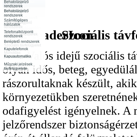
Behatolásjelző
Biztonságtechnika
egységek
rendszerek
vagyonvédelme
távfelügyelete
Behatolásjelző
Infokommunikáció
rendszerek
Rendészeti
Tűzjelző rendszerek
tevékenység
Számítógépes
távfelügyelete
Videómegfigyelő
hálózatok
rendszerek
Rendezvénybiztosítás
Őrjárat ellenőrző
Szociális távf
Telefonalközponti
rendszerek
Tűzjelző rendszerek
rendszerek
távfelügyelete
Beléptető rendszerek
Szociális távfelügyelet
Kaputelefonok
Valós idejű szociális táv
Műholdas
Kapuautomatika
járműfelügyelet
Műszaki jelzések
olyan idős, beteg, egyedülá
távfelügyelete
rászorultaknak készült, aki
környezetükben szeretnéne
odafigyelést igényelnek. A m
jelzőrendszer biztonságérze