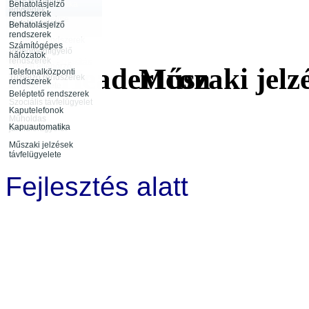
Behatolásjelző
Biztonságtechnika
egységek
rendszerek
vagyonvédelme
távfelügyelete
Behatolásjelző
Infokommunikáció
rendszerek
Rendészeti
Tűzjelző rendszerek
tevékenység
Számítógépes
távfelügyelete
Videómegfigyelő
hálózatok
rendszerek
Rendezvénybiztosítás
Őrjárat ellenőrző
Műszaki jelzé
Telefonalközponti
rendszerek
Tűzjelző rendszerek
rendszerek
távfelügyelete
Beléptető rendszerek
Szociális távfelügyelet
Kaputelefonok
Műholdas
Kapuautomatika
járműfelügyelet
Műszaki jelzések
távfelügyelete
Fejlesztés alatt