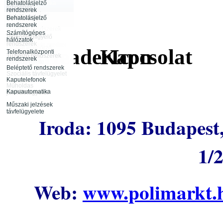
Behatolásjelző
Biztonságtechnika
egységek
rendszerek
vagyonvédelme
távfelügyelete
Behatolásjelző
Infokommunikáció
rendszerek
Rendészeti
Tűzjelző rendszerek
tevékenység
Számítógépes
távfelügyelete
Videómegfigyelő
hálózatok
rendszerek
Rendezvénybiztosítás
Őrjárat ellenőrző
Kapcsolat
Telefonalközponti
rendszerek
Tűzjelző rendszerek
rendszerek
távfelügyelete
Beléptető rendszerek
Szociális távfelügyelet
Kaputelefonok
Műholdas
Kapuautomatika
járműfelügyelet
Műszaki jelzések
távfelügyelete
Iroda: 1095 Budapest, 
1/
Web:
www.polimarkt.