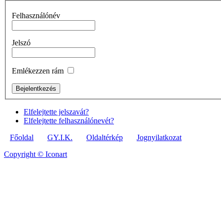
Felhasználónév
Jelszó
Emlékezzen rám
Elfelejtette jelszavát?
Elfelejtette felhasználónevét?
Főoldal
GY.I.K.
Oldaltérkép
Jognyilatkozat
Copyright © Iconart