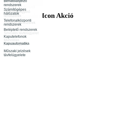
távfelügyelete
Behatolásjelző
Infokommunikáció
rendszerek
Rendészeti
Tűzjelző rendszerek
tevékenység
Számítógépes
távfelügyelete
Videómegfigyelő
hálózatok
Akció
rendszerek
Rendezvénybiztosítás
Őrjárat ellenőrző
Telefonalközponti
rendszerek
Tűzjelző rendszerek
rendszerek
távfelügyelete
Beléptető rendszerek
Szociális távfelügyelet
Kaputelefonok
Műholdas
Kapuautomatika
járműfelügyelet
Műszaki jelzések
távfelügyelete